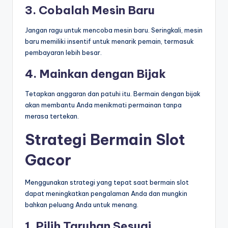
3. Cobalah Mesin Baru
Jangan ragu untuk mencoba mesin baru. Seringkali, mesin
baru memiliki insentif untuk menarik pemain, termasuk
pembayaran lebih besar.
4. Mainkan dengan Bijak
Tetapkan anggaran dan patuhi itu. Bermain dengan bijak
akan membantu Anda menikmati permainan tanpa
merasa tertekan.
Strategi Bermain Slot
Gacor
Menggunakan strategi yang tepat saat bermain slot
dapat meningkatkan pengalaman Anda dan mungkin
bahkan peluang Anda untuk menang.
1. Pilih Taruhan Sesuai