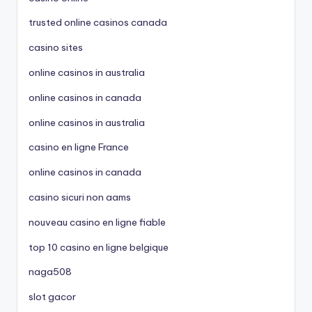
trusted online casinos canada
casino sites
online casinos in australia
online casinos in canada
online casinos in australia
casino en ligne France
online casinos in canada
casino sicuri non aams
nouveau casino en ligne fiable
top 10 casino en ligne belgique
naga508
slot gacor