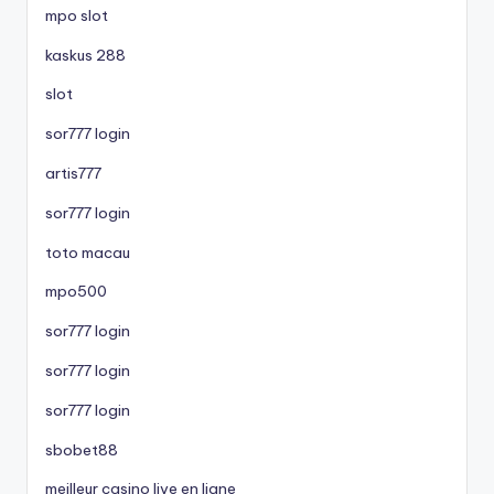
mpo slot
kaskus 288
slot
sor777 login
artis777
sor777 login
toto macau
mpo500
sor777 login
sor777 login
sor777 login
sbobet88
meilleur casino live en ligne