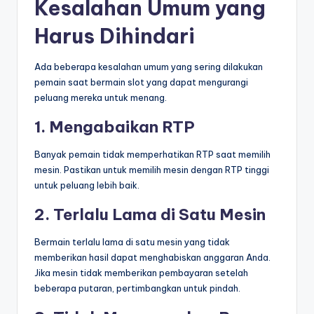
Kesalahan Umum yang
Harus Dihindari
Ada beberapa kesalahan umum yang sering dilakukan
pemain saat bermain slot yang dapat mengurangi
peluang mereka untuk menang.
1. Mengabaikan RTP
Banyak pemain tidak memperhatikan RTP saat memilih
mesin. Pastikan untuk memilih mesin dengan RTP tinggi
untuk peluang lebih baik.
2. Terlalu Lama di Satu Mesin
Bermain terlalu lama di satu mesin yang tidak
memberikan hasil dapat menghabiskan anggaran Anda.
Jika mesin tidak memberikan pembayaran setelah
beberapa putaran, pertimbangkan untuk pindah.